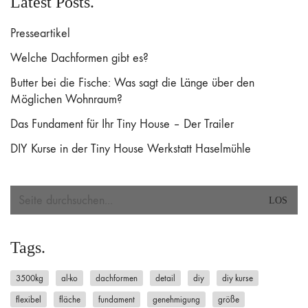
Latest Posts.
Presseartikel
Welche Dachformen gibt es?
Butter bei die Fische: Was sagt die Länge über den
Möglichen Wohnraum?
Das Fundament für Ihr Tiny House – Der Trailer
DIY Kurse in der Tiny House Werkstatt Haselmühle
Search
for:
Tags.
3500kg
al-ko
dachformen
detail
diy
diy kurse
flexibel
fläche
fundament
genehmigung
größe