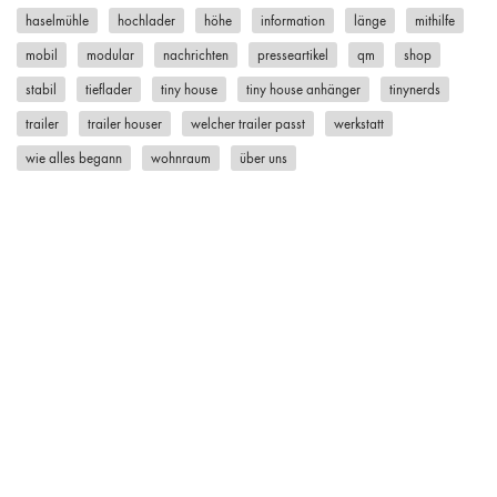
haselmühle
hochlader
höhe
information
länge
mithilfe
mobil
modular
nachrichten
presseartikel
qm
shop
stabil
tieflader
tiny house
tiny house anhänger
tinynerds
trailer
trailer houser
welcher trailer passt
werkstatt
wie alles begann
wohnraum
über uns