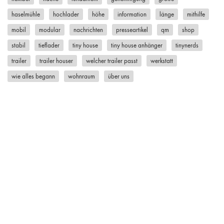
haselmühle
hochlader
höhe
information
länge
mithilfe
mobil
modular
nachrichten
presseartikel
qm
shop
stabil
tieflader
tiny house
tiny house anhänger
tinynerds
trailer
trailer houser
welcher trailer passt
werkstatt
wie alles begann
wohnraum
über uns