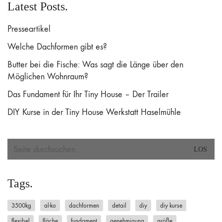
Latest Posts.
Presseartikel
Welche Dachformen gibt es?
Butter bei die Fische: Was sagt die Länge über den
Möglichen Wohnraum?
Das Fundament für Ihr Tiny House – Der Trailer
DIY Kurse in der Tiny House Werkstatt Haselmühle
Search
for:
Tags.
3500kg
al-ko
dachformen
detail
diy
diy kurse
flexibel
fläche
fundament
genehmigung
größe