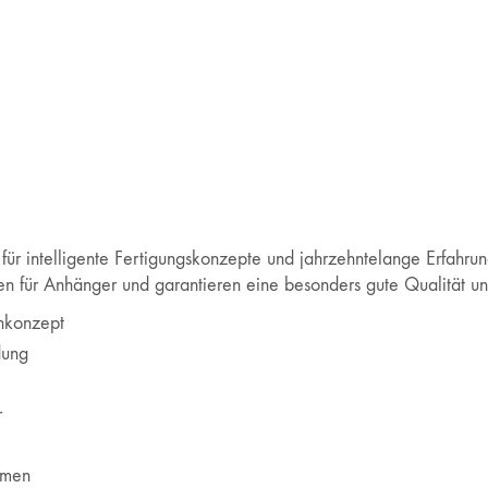
Einfachheit ist die höchste Form der Raffinesse
Leonardo-da-Vinci-Zitat
für intelligente Fertigungskonzepte und jahrzehntelange Erfahru
 für Anhänger und garantieren eine besonders gute Qualität un
Presseartikel
nkonzept
Welche Dachformen gibt es?
dung
Butter bei die Fische: Was sagt die Länge über den
r
Möglichen Wohnraum?
Das Fundament für Ihr Tiny House – Der Trailer
hmen