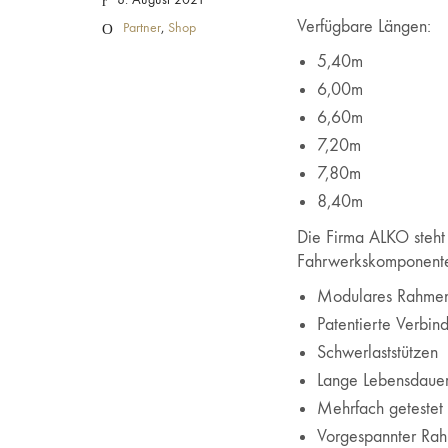
Verfügbare Längen:
Partner
,
Shop
5,40m
6,00m
Informationen
6,60m
7,20m
Impressum
7,80m
Datenschutz
8,40m
Allgemeine Geschäftsbedingungen
Die Firma ALKO steht 
Versand & Lieferung
Fahrwerkskomponenten
Widerruf
Modulares Rahme
Patentierte Verbin
Zahlungsweisen
Schwerlaststützen
Kontakt
Lange Lebensdaue
Mehrfach getestet
Vorgespannter Ra