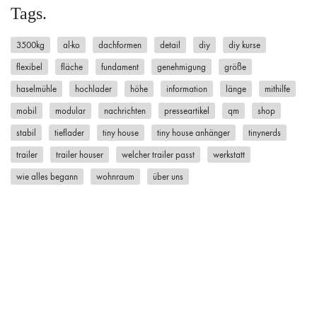
Tags.
3500kg
al-ko
dachformen
detail
diy
diy kurse
flexibel
fläche
fundament
genehmigung
größe
haselmühle
hochlader
höhe
information
länge
mithilfe
mobil
modular
nachrichten
presseartikel
qm
shop
stabil
tieflader
tiny house
tiny house anhänger
tinynerds
trailer
trailer houser
welcher trailer passt
werkstatt
wie alles begann
wohnraum
über uns