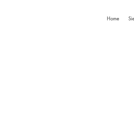
Home
Si
Einfachheit ist die höchste Form der Raffinesse