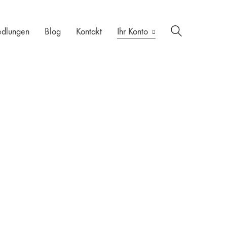
edlungen
Blog
Kontakt
Ihr Konto
3500kg
AL-KO
Dachformen
Detail
DIY
DIY Kurse
Flexibel
Fläche
Fundament
Genehmigung
Größe
Haselmühle
Hochlader
Höhe
Information
Länge
Mithilfe