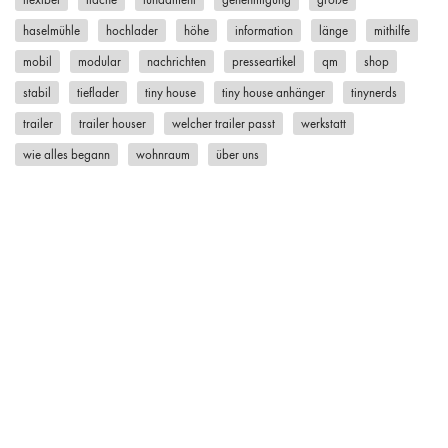
haselmühle
hochlader
höhe
information
länge
mithilfe
mobil
modular
nachrichten
presseartikel
qm
shop
stabil
tieflader
tiny house
tiny house anhänger
tinynerds
trailer
trailer houser
welcher trailer passt
werkstatt
wie alles begann
wohnraum
über uns