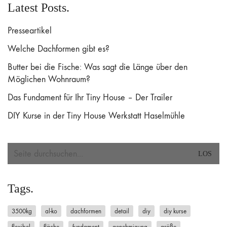
Latest Posts.
Presseartikel
Welche Dachformen gibt es?
Butter bei die Fische: Was sagt die Länge über den
Möglichen Wohnraum?
Das Fundament für Ihr Tiny House – Der Trailer
DIY Kurse in der Tiny House Werkstatt Haselmühle
Search
for:
Tags.
3500kg
al-ko
dachformen
detail
diy
diy kurse
flexibel
fläche
fundament
genehmigung
größe