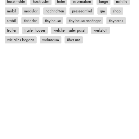
haselmühle
hochlader
höhe
information
länge
mithilfe
mobil
modular
nachrichten
presseartikel
qm
shop
stabil
tieflader
tiny house
tiny house anhänger
tinynerds
trailer
trailer houser
welcher trailer passt
werkstatt
wie alles begann
wohnraum
über uns