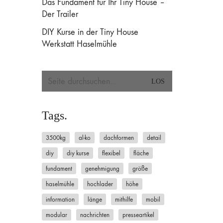
Das Fundament für Ihr Tiny House –
Der Trailer
3500kg
AL-KO
Dachformen
Detail
DIY
DIY Kurse
Flexibel
Fläche
Fundament
DIY Kurse in der Tiny House
Genehmigung
Größe
Haselmühle
Hochlader
Höhe
Information
Länge
Mithilfe
Werkstatt Haselmühle
Mobil
Modular
Nachrichten
Presseartikel
qm
Shop
Stabil
Tieflader
Tiny House
Trailer
Tiny House Anhänger
tinynerds
Trailer Houser
Welcher Trailer passt
Search
Werkstatt
Wie alles begann
Wohnraum
Über uns
for:
In Kooperation mit der Nudge Up Konstruktionsbau.
Tags.
3500kg
al-ko
dachformen
detail
diy
diy kurse
flexibel
fläche
fundament
genehmigung
größe
haselmühle
hochlader
höhe
information
länge
mithilfe
mobil
modular
nachrichten
presseartikel