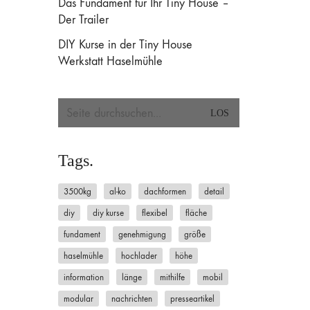
Das Fundament für Ihr Tiny House –
Der Trailer
3500kg
AL-KO
Dachformen
Detail
DIY
DIY Kurse
Flexibel
Fläche
Fundament
DIY Kurse in der Tiny House
Genehmigung
Größe
Haselmühle
Hochlader
Höhe
Information
Länge
Mithilfe
Werkstatt Haselmühle
Mobil
Modular
Nachrichten
Presseartikel
qm
Shop
Stabil
Tieflader
Tiny House
Trailer
Tiny House Anhänger
tinynerds
Trailer Houser
Welcher Trailer passt
Search
Werkstatt
Wie alles begann
Wohnraum
Über uns
for:
In Kooperation mit der Nudge Up Konstruktionsbau.
Tags.
3500kg
al-ko
dachformen
detail
diy
diy kurse
flexibel
fläche
fundament
genehmigung
größe
haselmühle
hochlader
höhe
information
länge
mithilfe
mobil
modular
nachrichten
presseartikel