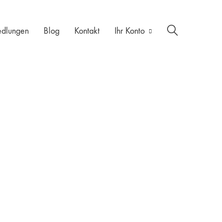
edlungen
Blog
Kontakt
Ihr Konto
3500kg
AL-KO
Dachformen
Detail
DIY
DIY Kurse
Flexibel
Fläche
Fundament
Genehmigung
Größe
Haselmühle
Hochlader
Höhe
Information
Länge
Mithilfe