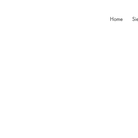
Home
Si
Einfachheit ist die höchste Form der Raffinesse